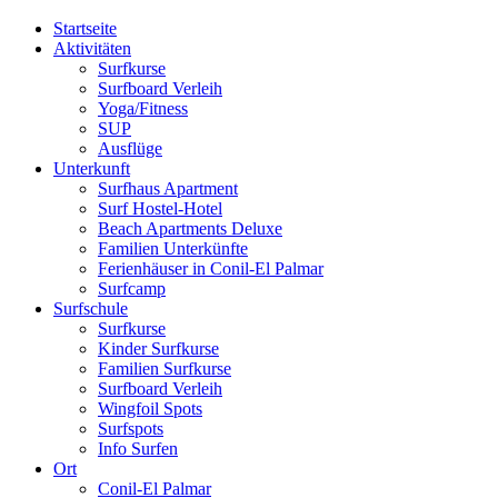
Startseite
Aktivitäten
Surfkurse
Surfboard Verleih
Yoga/Fitness
SUP
Ausflüge
Unterkunft
Surfhaus Apartment
Surf Hostel-Hotel
Beach Apartments Deluxe
Familien Unterkünfte
Ferienhäuser in Conil-El Palmar
Surfcamp
Surfschule
Surfkurse
Kinder Surfkurse
Familien Surfkurse
Surfboard Verleih
Wingfoil Spots
Surfspots
Info Surfen
Ort
Conil-El Palmar