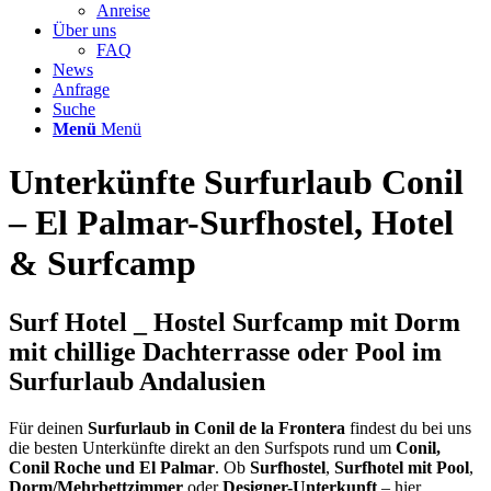
Anreise
Über uns
FAQ
News
Anfrage
Suche
Menü
Menü
Unterkünfte Surfurlaub Conil
– El Palmar-Surfhostel, Hotel
&
Surfcamp
Surf Hotel _ Hostel Surfcamp mit Dorm
mit chillige Dachterrasse oder Pool im
Surfurlaub Andalusien
Für deinen
Surfurlaub in Conil de la Frontera
findest du bei uns
die besten Unterkünfte direkt an den Surfspots rund um
Conil,
Conil Roche und El Palmar
. Ob
Surfhostel
,
Surfhotel mit Pool
,
Dorm/Mehrbettzimmer
oder
Designer-Unterkunft
– hier