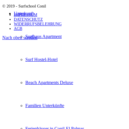
© 2019 - Surfschool Conil
Unterkunft
IMPRESSUM
DATENSCHUTZ
WIDERRUFSBELEHRUNG
AGB
Surfhaus Apartment
Nach oben scrollen
Surf Hostel-Hotel
Beach Apartments Deluxe
Familien Unterkünfte
Ferienhäuser in Conil-El Palmar