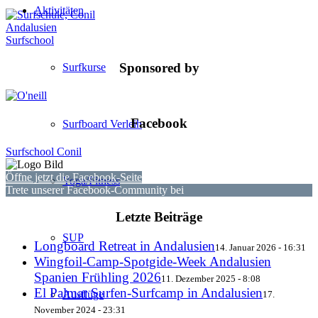
Aktivitäten
Sponsored by
Surfkurse
Facebook
Surfboard Verleih
Surfschool Conil
Öffne jetzt die Facebook-Seite
Yoga/Fitness
Trete unserer Facebook-Community bei
Letzte Beiträge
SUP
Longboard Retreat in Andalusien
14. Januar 2026 - 16:31
Wingfoil-Camp-Spotgide-Week Andalusien
Spanien Frühling 2026
11. Dezember 2025 - 8:08
El Palmar Surfen-Surfcamp in Andalusien
Ausflüge
17.
November 2024 - 23:31