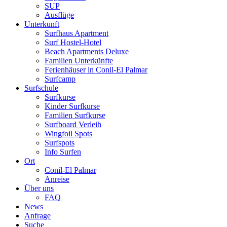
SUP
Ausflüge
Unterkunft
Surfhaus Apartment
Surf Hostel-Hotel
Beach Apartments Deluxe
Familien Unterkünfte
Ferienhäuser in Conil-El Palmar
Surfcamp
Surfschule
Surfkurse
Kinder Surfkurse
Familien Surfkurse
Surfboard Verleih
Wingfoil Spots
Surfspots
Info Surfen
Ort
Conil-El Palmar
Anreise
Über uns
FAQ
News
Anfrage
Suche