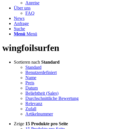
Anreise
Über uns
FAQ
News
Anfrage
Suche
Menü
Menü
wingfoilsurfen
Sortieren nach
Standard
Standard
Benutzerdefiniert
Name
Preis
Datum
Beliebtheit (Sales)
Durchschnittliche Bewertung
Relevanz
Zufall
Artikelnummer
Zeige
15 Produkte pro Seite
15 Produkte pro Seite