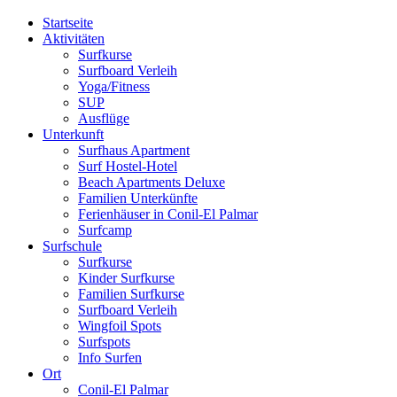
Startseite
Aktivitäten
Surfkurse
Surfboard Verleih
Yoga/Fitness
SUP
Ausflüge
Unterkunft
Surfhaus Apartment
Surf Hostel-Hotel
Beach Apartments Deluxe
Familien Unterkünfte
Ferienhäuser in Conil-El Palmar
Surfcamp
Surfschule
Surfkurse
Kinder Surfkurse
Familien Surfkurse
Surfboard Verleih
Wingfoil Spots
Surfspots
Info Surfen
Ort
Conil-El Palmar