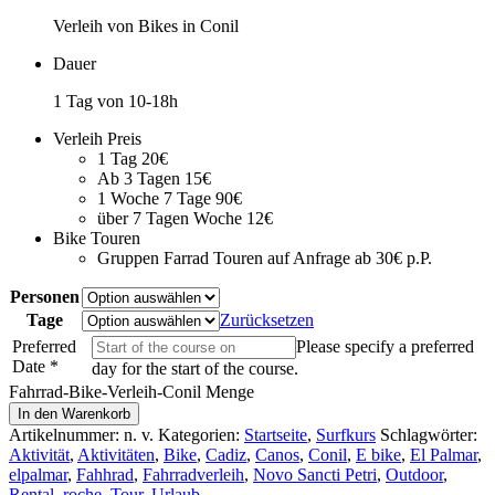
Verleih von Bikes in Conil
Dauer
1 Tag von 10-18h
Verleih Preis
1 Tag 20€
Ab 3 Tagen 15€
1 Woche 7 Tage 90€
über 7 Tagen Woche 12€
Bike Touren
Gruppen Farrad Touren auf Anfrage ab 30€ p.P.
Personen
Tage
Zurücksetzen
Preferred
Please specify a preferred
Date
*
day for the start of the course.
Fahrrad-Bike-Verleih-Conil Menge
In den Warenkorb
Artikelnummer:
n. v.
Kategorien:
Startseite
,
Surfkurs
Schlagwörter:
Aktivität
,
Aktivitäten
,
Bike
,
Cadiz
,
Canos
,
Conil
,
E bike
,
El Palmar
,
elpalmar
,
Fahhrad
,
Fahrradverleih
,
Novo Sancti Petri
,
Outdoor
,
Rental
,
roche
,
Tour
,
Urlaub