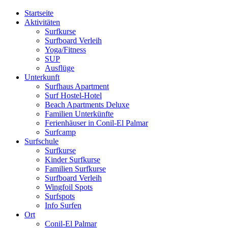
Startseite
Aktivitäten
Surfkurse
Surfboard Verleih
Yoga/Fitness
SUP
Ausflüge
Unterkunft
Surfhaus Apartment
Surf Hostel-Hotel
Beach Apartments Deluxe
Familien Unterkünfte
Ferienhäuser in Conil-El Palmar
Surfcamp
Surfschule
Surfkurse
Kinder Surfkurse
Familien Surfkurse
Surfboard Verleih
Wingfoil Spots
Surfspots
Info Surfen
Ort
Conil-El Palmar